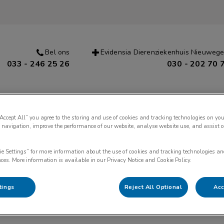
Bel ons
Evidensia Dierenziekenhuis Nieuwege
033 - 246 25 26
030 - 202 70 
Onze diensten
Onze specialiteiten
Dier 
“Accept All” you agree to the storing and use of cookies and tracking technologies on you
 navigation, improve the performance of our website, analyse website use, and assist 
ie Settings” for more information about the use of cookies and tracking technologies an
nces. More information is available in our Privacy Notice and Cookie Policy.
proep NFKD: deel uw verha
tings
Reject All Optional
Acc