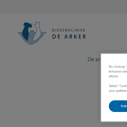
Homepage Dierenkliniek De Arker
De praktijk
By clicking 
enhance site
Zoek
efforts.
Select “Cook
your prefere
O
Set