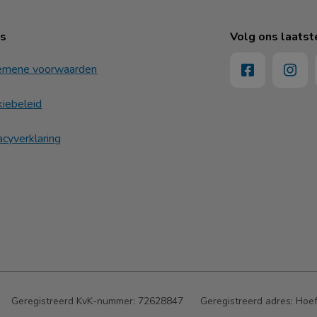
ks
Volg ons laatst
emene voorwaarden
iebeleid
acyverklaring
Geregistreerd KvK-nummer:
72628847
Geregistreerd adres:
Hoef