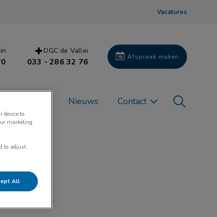
Vacatures
in
DGC de Vallei
Afspraak maken
70
033 - 286 32 76
Zoek
en Zorg Plan
Nieuws
Contact
r device to
our marketing
Zoek
d to adjust
al
ept All