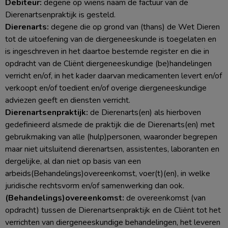
Debiteur:
degene op wiens naam de factuur van de
Dierenartsenpraktijk is gesteld.
Dierenarts:
degene die op grond van (thans) de Wet Dieren
tot de uitoefening van de diergeneeskunde is toegelaten en
is ingeschreven in het daartoe bestemde register en die in
opdracht van de Cliënt diergeneeskundige (be)handelingen
verricht en/of, in het kader daarvan medicamenten levert en/of
verkoopt en/of toedient en/of overige diergeneeskundige
adviezen geeft en diensten verricht.
Dierenartsenpraktijk:
de Dierenarts(en) als hierboven
gedefinieerd alsmede de praktijk die de Dierenarts(en) met
gebruikmaking van alle (hulp)personen, waaronder begrepen
maar niet uitsluitend dierenartsen, assistentes, laboranten en
dergelijke, al dan niet op basis van een
arbeids(Behandelings)overeenkomst, voer(t)(en), in welke
juridische rechtsvorm en/of samenwerking dan ook.
(Behandelings)overeenkomst:
de overeenkomst (van
opdracht) tussen de Dierenartsenpraktijk en de Cliënt tot het
verrichten van diergeneeskundige behandelingen, het leveren