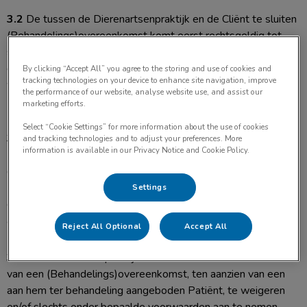
3.2
De tussen de Dierenartsenpraktijk en de Cliënt te sluiten
(Behandelings)overeenkomst komt eerst rechtsgeldig tot
stand vanaf het moment dat de (Behandelings)overeenkomst
door de Dierenartsenpraktijk schriftelijk is bevestigd, dan wel
By clicking “Accept All” you agree to the storing and use of cookies and
tracking technologies on your device to enhance site navigation, improve
wanneer de Dierenartsenpraktijk met de uitvoering van de
the performance of our website, analyse website use, and assist our
(Behandelings)overeenkomst is begonnen.
marketing efforts.
Select “Cookie Settings” for more information about the use of cookies
3.3
Indien een aanbod tot het sluiten van een
and tracking technologies and to adjust your preferences. More
information is available in our Privacy Notice and Cookie Policy.
(Behandelings)overeenkomst uiteindelijk niet tot een
definitieve (Behandelings)overeenkomst leidt, is de
Dierenartsenpraktijk te allen tijde gerechtigd om alle kosten
Settings
die de Dierenartsenpraktijk heeft moeten maken om de
aanbieding aan de Cliënt te doen, in rekening te brengen.
Reject All Optional
Accept All
3.4
De Dierenartsenpraktijk heeft het recht om het sluiten
van een (Behandelings)overeenkomst, ten aanzien van een
aan hem ter behandeling aangeboden Patiënt, te weigeren