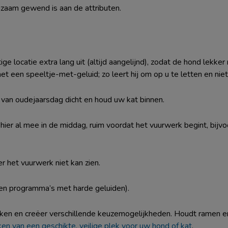
ngzaam gewend is aan de attributen.
e locatie extra lang uit (altijd aangelijnd), zodat de hond lekker 
et een speeltje-met-geluid; zo leert hij om op u te letten en niet
 van oudejaarsdag dicht en houd uw kat binnen.
 hier al mee in de middag, ruim voordat het vuurwerk begint, bij
er het vuurwerk niet kan zien.
een programma’s met harde geluiden).
oeken en creëer verschillende keuzemogelijkheden. Houdt ramen 
en van een geschikte, veilige plek voor uw hond of kat
.