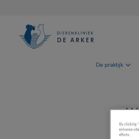
Homepage Dierenkliniek De Arker
De praktijk
Zoek
Wa
By clicking 
enhance site
efforts.