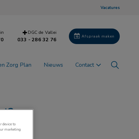
Vacatures
in
DGC de Vallei
Afspraak maken
70
033 - 286 32 76
Zoek
en Zorg Plan
Nieuws
Contact
Zoek
st?
r device to
our marketing