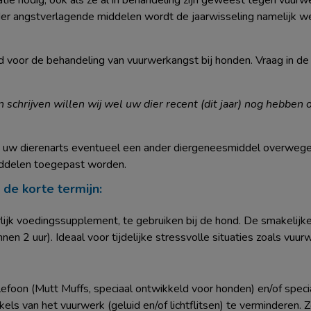
odig, ook als ze al in behandeling zijn geweest tegen vuurwerka
er angstverlagende middelen wordt de jaarwisseling namelijk we
 voor de behandeling van vuurwerkangst bij honden. Vraag in de 
 schrijven willen wij wel uw dier recent (dit jaar) nog hebben
uw dierenarts eventueel een ander diergeneesmiddel overwegen 
iddelen toegepast worden.
de korte termijn:
urlijk voedingssupplement, te gebruiken bij de hond. De smakelijke
en 2 uur). Ideaal voor tijdelijke stressvolle situaties zoals vuur
foon (Mutt Muffs, speciaal ontwikkeld voor honden) en/of specia
ls van het vuurwerk (geluid en/of lichtflitsen) te verminderen. 