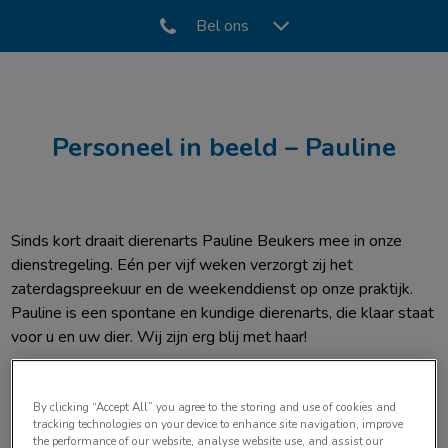
Bel ons
Zoek
Zoek
Personeel in beeld – Pauline
Sinds kort draait dierenarts Pauline Beukers mee in onze
dienstregeling. Eén per vijf weken verzorgt zij het
zaterdagspreekuur en de weekenddienst op onze praktijk.
Pauline is een spontane en kundige dierenarts, die klaar staat
voor u en uw dier. Wij zijn erg blij met haar!
Benieuwd naar Pauline?
By clicking “Accept All” you agree to the storing and use of cookies and
Hier stelt zij zich voor:
tracking technologies on your device to enhance site navigation, improve
the performance of our website, analyse website use, and assist our